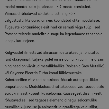
madal mootorikate ja saledad LED-maatriksesituled.
Viimased rõhutavad sõiduki laiust ning kõik
valgustusfunktsioonid on neis koondatud ühte moodulisse.
Tugevate kontuuridega esitiivad on samuti väga tüüpilised
Porsche teistele mudelitele, nagu ka legendaarne tahapoole
langev katusejoon.
Külgvaadet ilmestavad aknaraamideta uksed ja rõhutatud
rant uksepinnal. Küljekarpidel on iseloomulik ruumiline disain
ning need on värvitud metallikhalliks (Volcanic Grey Metallic)
või Cayenne Electric Turbo korral läikivmustaks.
Kahetooniline värvikontseptsioon rõhutab auto sportlikke
proportsioone. Mudelikohased rattakoopaservad toovad esile
sõiduki maastikusuutliku iseloomu. Kaasaegset disainikeelt
rõhutavad sellised tagaosa elemendid nagu iseloomuliku
ruumilise kujunduse ja animeeritud graafikaga valgusliist,