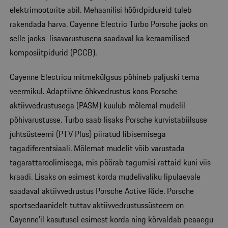
elektrimootorite abil. Mehaanilisi hõõrdpidureid tuleb
rakendada harva. Cayenne Electric Turbo Porsche jaoks on
selle jaoks lisavarustusena saadaval ka keraamilised
komposiitpidurid (PCCB).
Cayenne Electricu mitmekülgsus põhineb paljuski tema
veermikul. Adaptiivne õhkvedrustus koos Porsche
aktiivvedrustusega (PASM) kuulub mõlemal mudelil
põhivarustusse. Turbo saab lisaks Porsche kurvistabiilsuse
juhtsüsteemi (PTV Plus) piiratud libisemisega
tagadiferentsiaali. Mõlemat mudelit võib varustada
tagarattaroolimisega, mis pöörab tagumisi rattaid kuni viis
kraadi. Lisaks on esimest korda mudelivaliku lipulaevale
saadaval aktiivvedrustus Porsche Active Ride. Porsche
sportsedaanidelt tuttav aktiivvedrustussüsteem on
Cayenne’il kasutusel esimest korda ning kõrvaldab peaaegu