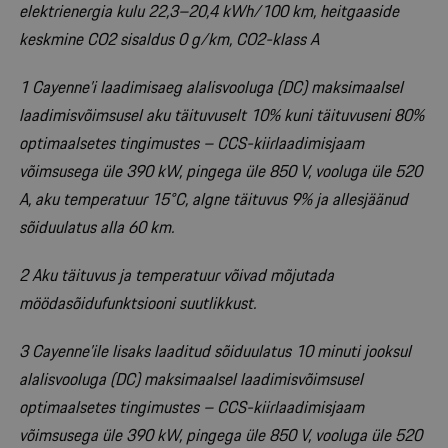
elektrienergia kulu 22,3–20,4 kWh/100 km, heitgaaside
keskmine CO2 sisaldus 0 g/km, CO2-klass A
1 Cayenne’i laadimisaeg alalisvooluga (DC) maksimaalsel
laadimisvõimsusel aku täituvuselt 10% kuni täituvuseni 80%
optimaalsetes tingimustes – CCS-kiirlaadimisjaam
võimsusega üle 390 kW, pingega üle 850 V, vooluga üle 520
A, aku temperatuur 15°C, algne täituvus 9% ja allesjäänud
sõiduulatus alla 60 km.
2 Aku täituvus ja temperatuur võivad mõjutada
möödasõidufunktsiooni suutlikkust.
3 Cayenne’ile lisaks laaditud sõiduulatus 10 minuti jooksul
alalisvooluga (DC) maksimaalsel laadimisvõimsusel
optimaalsetes tingimustes – CCS-kiirlaadimisjaam
võimsusega üle 390 kW, pingega üle 850 V, vooluga üle 520