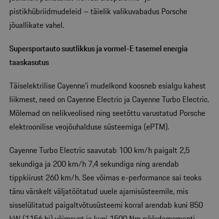
pistikhübriidmudeleid – täielik valikuvabadus Porsche
jõuallikate vahel.
Supersportauto suutlikkus ja vormel-E tasemel energia
taaskasutus
Täiselektrilise Cayenne’i mudelkond koosneb esialgu kahest
liikmest, need on Cayenne Electric ja Cayenne Turbo Electric.
Mõlemad on nelikveolised ning seetõttu varustatud Porsche
elektroonilise veojõuhalduse süsteemiga (ePTM).
Cayenne Turbo Electric saavutab 100 km/h paigalt 2,5
sekundiga ja 200 km/h 7,4 sekundiga ning arendab
tippkiirust 260 km/h. See võimas e-performance sai teoks
tänu värskelt väljatöötatud uuele ajamisüsteemile, mis
sisselülitatud paigaltvõtusüsteemi korral arendab kuni 850
kW (1156 hj) võimsust ja kuni 1500 Nm pöördemomenti.