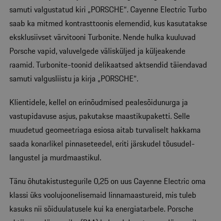
samuti valgustatud kiri „PORSCHE“. Cayenne Electric Turbo
saab ka mitmed kontrasttoonis elemendid, kus kasutatakse
eksklusiivset värvitooni Turbonite. Nende hulka kuuluvad
Porsche vapid, valuvelgede välisküljed ja küljeakende
raamid. Turbonite-toonid delikaatsed aktsendid täiendavad
samuti valgusliistu ja kirja „PORSCHE“.
Klientidele, kellel on erinõudmised pealesõidunurga ja
vastupidavuse asjus, pakutakse maastikupaketti. Selle
muudetud geomeetriaga esiosa aitab turvaliselt hakkama
saada konarlikel pinnaseteedel, eriti järskudel tõusudel-
langustel ja murdmaastikul.
Tänu õhutakistustegurile 0,25 on uus Cayenne Electric oma
klassi üks voolujoonelisemaid linnamaastureid, mis tuleb
kasuks nii sõiduulatusele kui ka energiatarbele. Porsche