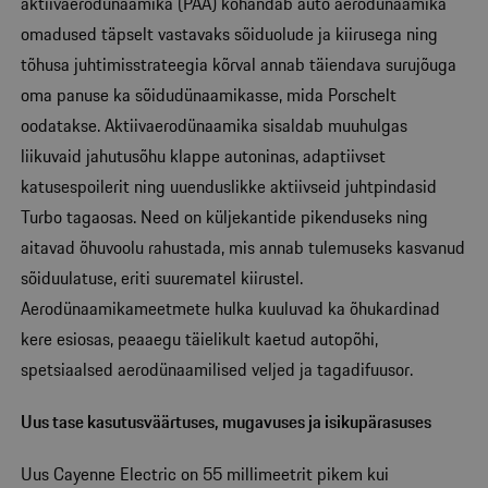
aktiivaerodünaamika (PAA) kohandab auto aerodünaamika
omadused täpselt vastavaks sõiduolude ja kiirusega ning
tõhusa juhtimisstrateegia kõrval annab täiendava surujõuga
oma panuse ka sõidudünaamikasse, mida Porschelt
oodatakse. Aktiivaerodünaamika sisaldab muuhulgas
liikuvaid jahutusõhu klappe autoninas, adaptiivset
katusespoilerit ning uuenduslikke aktiivseid juhtpindasid
Turbo tagaosas. Need on küljekantide pikenduseks ning
aitavad õhuvoolu rahustada, mis annab tulemuseks kasvanud
sõiduulatuse, eriti suurematel kiirustel.
Aerodünaamikameetmete hulka kuuluvad ka õhukardinad
kere esiosas, peaaegu täielikult kaetud autopõhi,
spetsiaalsed aerodünaamilised veljed ja tagadifuusor.
Uus tase kasutusväärtuses, mugavuses ja isikupärasuses
Uus Cayenne Electric on 55 millimeetrit pikem kui