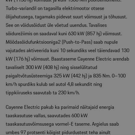
Turbo-variandil on tagasilla elektrimootor otsese
õlijahutusega, tagamaks pidevat suurt võimsust ja tõhusust.
See on võidusõidust üle võetud uuendus. Tavalises
sõidurežiimis on saadaval kuni 630 kW (857 hj) võimsust.
Möödasõidufunktsiooniga2 (Push-to-Pass) saab nupule
vajutades aktiveerida kuni 10 sekundiks veel täiendavad 130
kW (176 hj) võimsust. Baastaseme Cayenne Electric arendab
tavaliselt 300 kW (408 hj) ning sisselülitatud
paigaltvõtusüsteemiga 325 kW (442 hj) ja 835 Nm. 0–100
km/h spurdiks kulub sel autol 4,8 sekundit ning
tippkiiruseks saavutab ta 230 km/h.
Cayenne Electric pakub ka parimaid näitajaid energia
taaskasutuse vallas, saavutades 600 kW
taaskasutusvõimsusega vormel-E taseme. Argielus saab
umbes 97 protsenti kõigist pidurdustest teha ainult