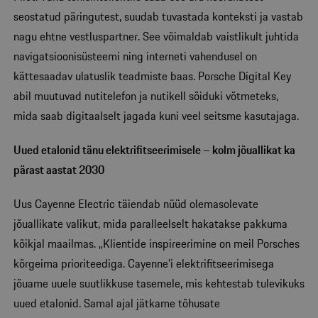
seostatud päringutest, suudab tuvastada konteksti ja vastab
nagu ehtne vestluspartner. See võimaldab vaistlikult juhtida
navigatsioonisüsteemi ning interneti vahendusel on
kättesaadav ulatuslik teadmiste baas. Porsche Digital Key
abil muutuvad nutitelefon ja nutikell sõiduki võtmeteks,
mida saab digitaalselt jagada kuni veel seitsme kasutajaga.
Uued etalonid tänu elektrifitseerimisele – kolm jõuallikat ka
pärast aastat 2030
Uus Cayenne Electric täiendab nüüd olemasolevate
jõuallikate valikut, mida paralleelselt hakatakse pakkuma
kõikjal maailmas. „Klientide inspireerimine on meil Porsches
kõrgeima prioriteediga. Cayenne’i elektrifitseerimisega
jõuame uuele suutlikkuse tasemele, mis kehtestab tulevikuks
uued etalonid. Samal ajal jätkame tõhusate