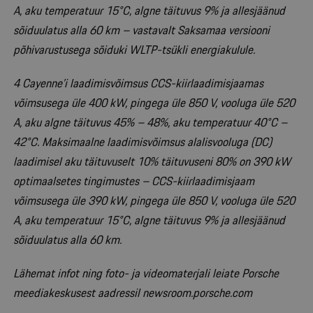
A, aku temperatuur 15°C, algne täituvus 9% ja allesjäänud
sõiduulatus alla 60 km – vastavalt Saksamaa versiooni
põhivarustusega sõiduki WLTP-tsükli energiakulule.
4 Cayenne’i laadimisvõimsus CCS-kiirlaadimisjaamas
võimsusega üle 400 kW, pingega üle 850 V, vooluga üle 520
A, aku algne täituvus 45% – 48%, aku temperatuur 40°C –
42°C. Maksimaalne laadimisvõimsus alalisvooluga (DC)
laadimisel aku täituvuselt 10% täituvuseni 80% on 390 kW
optimaalsetes tingimustes – CCS-kiirlaadimisjaam
võimsusega üle 390 kW, pingega üle 850 V, vooluga üle 520
A, aku temperatuur 15°C, algne täituvus 9% ja allesjäänud
sõiduulatus alla 60 km.
Lähemat infot ning foto- ja videomaterjali leiate Porsche
meediakeskusest aadressil newsroom.porsche.com