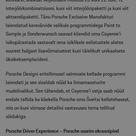
interjöörkombinatsiooni, kuni viit interjööripaketti ja kuni viit
aktsendipaketti. Tänu Porsche Exclusive Manufakturi
laiendatud kerevärvide valikule programmidega Paint to
Sample ja Sonderwunsch saavad kliendid oma Cayenne’i
isikupärastada vastavalt oma isiklikele eelistustele alates
suurest hulgast lisavõimalustest kuni täielikult unikaalsete
üksikeksemplarideni.
Porsche Designi eritellimusel valmivate kellade programmi
laiendati ja see sisaldab nüüd ka linnamaasturite
mudelivalikut. See tähendab, et Cayenne’i ostja saab nüüd
endale tellida ka käekella Porsche oma Šveitsi kellatehasest,
mis on kuni viimase detailini vastavuses tema tellitud
sõidukiga.
Porsche Driver Experience – Porsche suurim ekraanipind