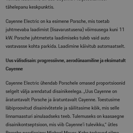
tähelepanu keskpunktis.
Cayenne Electric on ka esimene Porsche, mis toetab
juhtmevaba laadimist (lisavarustusena) võimsusega kuni 11
kW. Porsche juhtmeteta laadimiseks tuleb vaid auto
vastavasse kohta parkida. Laadimine käivitub automaatselt.
Uus välisdisain: progressiivne, aerodünaamiline ja eksimatult
Cayenne
Cayenne Electric ühendab Porschele omased proportsioonid
selgelt välja arendatud disainikeelega. „Uus Cayenne on
äratuntavalt Porsche ja äratuntavalt Cayenne. Toestusime
läbiproovitud disainivõtetele ja säilitasime kõik, mis selle
linnamaasturi ainulaadseks teeb. Tulemuseks on kaasaegne
disainikontseptsioon, mis viib Cayenne’i tulevikku,“ ütles
Porsche peadisainer Michael Mauer. Kohe torkavad silma