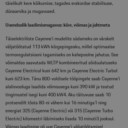
täielikult kere kõikumise, tagades erakordse stabiilsuse,
dünaamika ja mugavused.
Uuenduslik laadimismugavus: kiire, võimas ja juhtmeta
Täiselektriliste Cayenne’i mudelite südameks on värskelt
väljatöötatud 113 kWh kõrgepingeaku, millel optimaalse
termoregulatsiooni tagamiseks on kahepoolne jahutus. See
võimaldas saavutada WLTP kombineeritud sõiduulatuseks
Cayenne Electricul kuni 642 km ja Cayenne Electric Turbol
kuni 623 km. Tänu 800-voldisele tööpingele saab Cayenne’i
alalisvooluga laadida võimsusega kuni 390 kW ja teatud
tingimustel isegi kuni 400 kW4. Aku täituvuse saab 10
protsendilt tõsta 80-ni vähem kui 16 minutiga1 ning
energiat 325 (Cayenne Electric) või 315 (Cayenne Turbo
Electric) kilomeetri läbimiseks lisada 10 minuti3 jooksul.
Võimas laadimine oli uue Cayenne’i väljatöötamisel