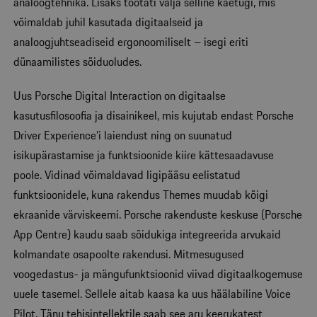
analoogtehnika. Lisaks töötati välja selline käetugi, mis
võimaldab juhil kasutada digitaalseid ja
analoogjuhtseadiseid ergonoomiliselt – isegi eriti
dünaamilistes sõiduoludes.
Uus Porsche Digital Interaction on digitaalse
kasutusfilosoofia ja disainikeel, mis kujutab endast Porsche
Driver Experience’i laiendust ning on suunatud
isikupärastamise ja funktsioonide kiire kättesaadavuse
poole. Vidinad võimaldavad ligipääsu eelistatud
funktsioonidele, kuna rakendus Themes muudab kõigi
ekraanide värviskeemi. Porsche rakenduste keskuse (Porsche
App Centre) kaudu saab sõidukiga integreerida arvukaid
kolmandate osapoolte rakendusi. Mitmesugused
voogedastus- ja mängufunktsioonid viivad digitaalkogemuse
uuele tasemel. Sellele aitab kaasa ka uus häälabiline Voice
Pilot. Tänu tehisintellektile saab see aru keerukatest