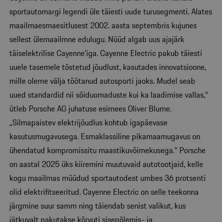
sportautomargi legendi üle täiesti uude turusegmenti. Alates
maailmaesmaesitlusest 2002. aasta septembris kujunes
sellest ülemaailmne edulugu. Nüüd algab uus ajajärk
täiselektrilise Cayenne’iga. Cayenne Electric pakub täiesti
uuele tasemele tõstetud jõudlust, kasutades innovatsioone,
mille oleme välja töötanud autosporti jaoks. Mudel seab
uued standardid nii sõiduomaduste kui ka laadimise vallas,“
ütleb Porsche AG juhatuse esimees Oliver Blume.
„Silmapaistev elektrijõudlus kohtub igapäevase
kasutusmugavusega. Esmaklassiline pikamaamugavus on
ühendatud kompromissitu maastikuvõimekusega.“ Porsche
on aastal 2025 üks kiiremini muutuvaid autotootjaid, kelle
kogu maailmas müüdud sportautodest umbes 36 protsenti
olid elektrifitseeritud. Cayenne Electric on selle teekonna
järgmine suur samm ning täiendab senist valikut, kus
jätkuvalt pakutakse kõrvuti sisepõlemis- ja