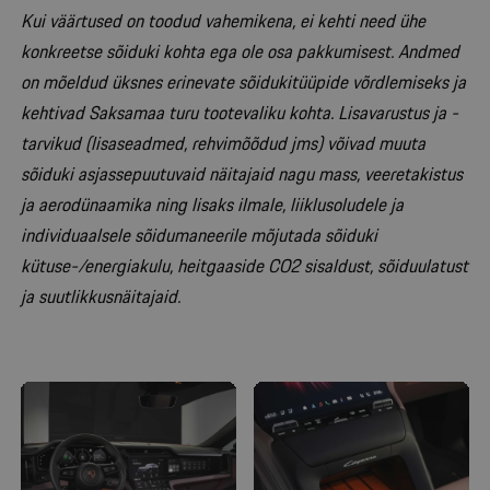
Kui väärtused on toodud vahemikena, ei kehti need ühe
konkreetse sõiduki kohta ega ole osa pakkumisest. Andmed
on mõeldud üksnes erinevate sõidukitüüpide võrdlemiseks ja
kehtivad Saksamaa turu tootevaliku kohta. Lisavarustus ja -
tarvikud (lisaseadmed, rehvimõõdud jms) võivad muuta
sõiduki asjassepuutuvaid näitajaid nagu mass, veeretakistus
ja aerodünaamika ning lisaks ilmale, liiklusoludele ja
individuaalsele sõidumaneerile mõjutada sõiduki
kütuse-/energiakulu, heitgaaside CO2 sisaldust, sõiduulatust
ja suutlikkusnäitajaid.