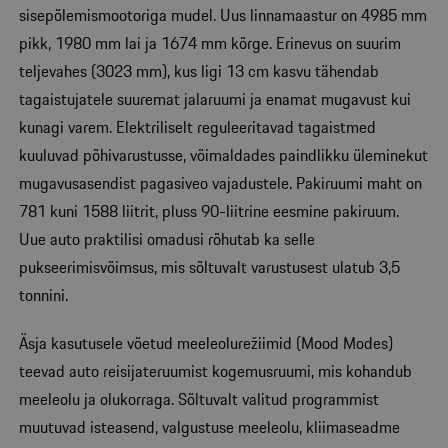
sisepõlemismootoriga mudel. Uus linnamaastur on 4985 mm
pikk, 1980 mm lai ja 1674 mm kõrge. Erinevus on suurim
teljevahes (3023 mm), kus ligi 13 cm kasvu tähendab
tagaistujatele suuremat jalaruumi ja enamat mugavust kui
kunagi varem. Elektriliselt reguleeritavad tagaistmed
kuuluvad põhivarustusse, võimaldades paindlikku üleminekut
mugavusasendist pagasiveo vajadustele. Pakiruumi maht on
781 kuni 1588 liitrit, pluss 90-liitrine eesmine pakiruum.
Uue auto praktilisi omadusi rõhutab ka selle
pukseerimisvõimsus, mis sõltuvalt varustusest ulatub 3,5
tonnini.
Äsja kasutusele võetud meeleolurežiimid (Mood Modes)
teevad auto reisijateruumist kogemusruumi, mis kohandub
meeleolu ja olukorraga. Sõltuvalt valitud programmist
muutuvad isteasend, valgustuse meeleolu, kliimaseadme