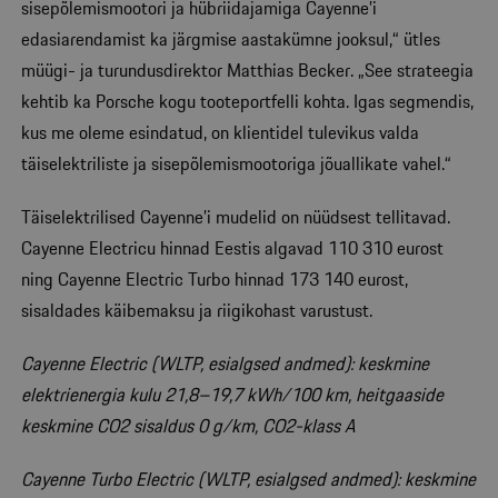
sisepõlemismootori ja hübriidajamiga Cayenne’i
edasiarendamist ka järgmise aastakümne jooksul,“ ütles
müügi- ja turundusdirektor Matthias Becker. „See strateegia
kehtib ka Porsche kogu tooteportfelli kohta. Igas segmendis,
kus me oleme esindatud, on klientidel tulevikus valda
täiselektriliste ja sisepõlemismootoriga jõuallikate vahel.“
Täiselektrilised Cayenne’i mudelid on nüüdsest tellitavad.
Cayenne Electricu hinnad Eestis algavad 110 310 eurost
ning Cayenne Electric Turbo hinnad 173 140 eurost,
sisaldades käibemaksu ja riigikohast varustust.
Cayenne Electric (WLTP, esialgsed andmed): keskmine
elektrienergia kulu 21,8–19,7 kWh/100 km, heitgaaside
keskmine CO2 sisaldus 0 g/km, CO2-klass A
Cayenne Turbo Electric (WLTP, esialgsed andmed): keskmine