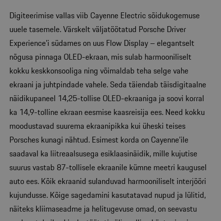
Digiteerimise vallas viib Cayenne Electric sõidukogemuse
uuele tasemele. Värskelt väljatöötatud Porsche Driver
Experience’i südames on uus Flow Display – elegantselt
nõgusa pinnaga OLED-ekraan, mis sulab harmooniliselt
kokku keskkonsooliga ning võimaldab teha selge vahe
ekraani ja juhtpindade vahele. Seda täiendab täisdigitaalne
näidikupaneel 14,25-tollise OLED-ekraaniga ja soovi korral
ka 14,9-tolline ekraan eesmise kaasreisija ees. Need kokku
moodustavad suurema ekraanipikka kui üheski teises
Porsches kunagi nähtud. Esimest korda on Cayenne’ile
saadaval ka liitreaalsusega esiklaasinäidik, mille kujutise
suurus vastab 87-tollisele ekraanile kümne meetri kaugusel
auto ees. Kõik ekraanid sulanduvad harmooniliselt interjööri
kujundusse. Kõige sagedamini kasutatavad nupud ja lülitid,
näiteks kliimaseadme ja helitugevuse omad, on seevastu