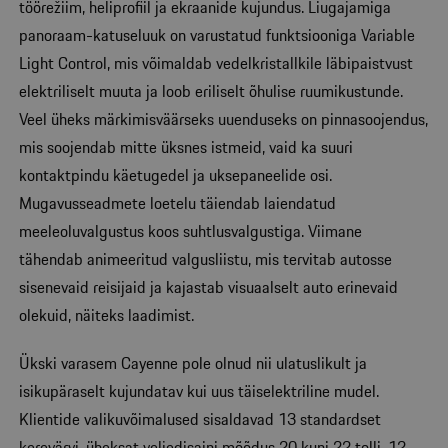
töörežiim, heliprofiil ja ekraanide kujundus. Liugajamiga
panoraam-katuseluuk on varustatud funktsiooniga Variable
Light Control, mis võimaldab vedelkristallkile läbipaistvust
elektriliselt muuta ja loob eriliselt õhulise ruumikustunde.
Veel üheks märkimisväärseks uuenduseks on pinnasoojendus,
mis soojendab mitte üksnes istmeid, vaid ka suuri
kontaktpindu käetugedel ja uksepaneelide osi.
Mugavusseadmete loetelu täiendab laiendatud
meeleoluvalgustus koos suhtlusvalgustiga. Viimane
tähendab animeeritud valgusliistu, mis tervitab autosse
sisenevaid reisijaid ja kajastab visuaalselt auto erinevaid
olekuid, näiteks laadimist.
Ükski varasem Cayenne pole olnud nii ulatuslikult ja
isikupäraselt kujundatav kui uus täiselektriline mudel.
Klientide valikuvõimalused sisaldavad 13 standardset
kerevärvi, üheksat veljedisaini mõõdus 20 kuni 22 tolli, 12