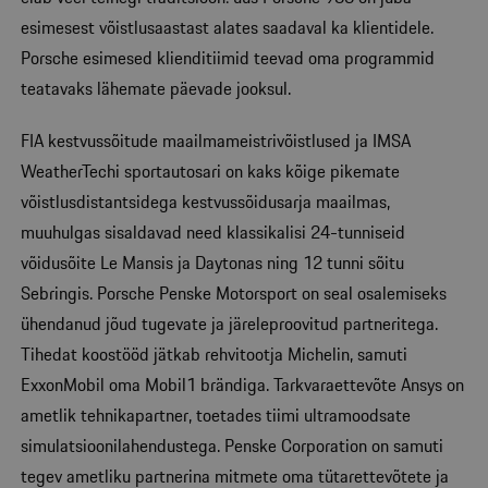
esimesest võistlusaastast alates saadaval ka klientidele.
Porsche esimesed klienditiimid teevad oma programmid
teatavaks lähemate päevade jooksul.
FIA kestvussõitude maailmameistrivõistlused ja IMSA
WeatherTechi sportautosari on kaks kõige pikemate
võistlusdistantsidega kestvussõidusarja maailmas,
muuhulgas sisaldavad need klassikalisi 24-tunniseid
võidusõite Le Mansis ja Daytonas ning 12 tunni sõitu
Sebringis. Porsche Penske Motorsport on seal osalemiseks
ühendanud jõud tugevate ja järeleproovitud partneritega.
Tihedat koostööd jätkab rehvitootja Michelin, samuti
ExxonMobil oma Mobil1 brändiga. Tarkvaraettevõte Ansys on
ametlik tehnikapartner, toetades tiimi ultramoodsate
simulatsioonilahendustega. Penske Corporation on samuti
tegev ametliku partnerina mitmete oma tütarettevõtete ja