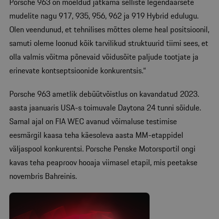
Porsche 963 on mõeldud jätkama selliste legendaarsete
mudelite nagu 917, 935, 956, 962 ja 919 Hybrid edulugu.
Olen veendunud, et tehnilises mõttes oleme heal positsioonil,
samuti oleme loonud kõik tarvilikud struktuurid tiimi sees, et
olla valmis võitma põnevaid võidusõite paljude tootjate ja
erinevate kontseptsioonide konkurentsis.“
Porsche 963 ametlik debüütvõistlus on kavandatud 2023.
aasta jaanuaris USA-s toimuvale Daytona 24 tunni sõidule.
Samal ajal on FIA WEC avanud võimaluse testimise
eesmärgil kaasa teha käesoleva aasta MM-etappidel
väljaspool konkurentsi. Porsche Penske Motorsportil ongi
kavas teha peaproov hooaja viimasel etapil, mis peetakse
novembris Bahreinis.