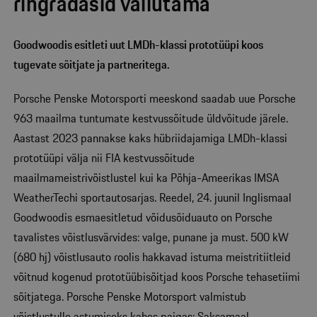
ringradasid vallutama
Goodwoodis esitleti uut LMDh-klassi prototüüpi koos
tugevate sõitjate ja partneritega.
Porsche Penske Motorsporti meeskond saadab uue Porsche
963 maailma tuntumate kestvussõitude üldvõitude järele.
Aastast 2023 pannakse kaks hübriidajamiga LMDh-klassi
prototüüpi välja nii FIA kestvussõitude
maailmameistrivõistlustel kui ka Põhja-Ameerikas IMSA
WeatherTechi sportautosarjas. Reedel, 24. juunil Inglismaal
Goodwoodis esmaesitletud võidusõiduauto on Porsche
tavalistes võistlusvärvides: valge, punane ja must. 500 kW
(680 hj) võistlusauto roolis hakkavad istuma meistritiitleid
võitnud kogenud prototüübisõitjad koos Porsche tehasetiimi
sõitjatega. Porsche Penske Motorsport valmistub
võistlustulle astumiseks kahes paigas: Saksamaal