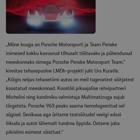
„Mõne kuuga on Porsche Motorsporti ja Team Penske
inimesed kokku kasvanud tõhusalt töötavaks ja pühendunud
meeskonnaks nimega Porsche Penske Motorsport Team,“
kinnitas tehasepoolne LMDh-projekti juht Urs Kuratle.
„Kõigis neljas tehasetiimi autos on meil tugevatest sõitjatest
koostatud meeskonnad. Koostöö pikaajalise rehvipartneri
Michelini ning kandmiku valmistaja Multimaticuga sujub
tõrgeteta. Porsche 963 peaks saama homologeeritud sel
sügisel. Senikaua aga üritame testsõitudel veelgi edasi
liikuda ja autot lähemalt tundma õppida. Ootame juba
pikisilmi esimest võistlust.“