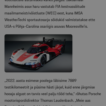
Mannheimis asuv haru vastutab FIA kestvussõitude
maailmameistrivõistluste (WEC) eest, kuna IMSA
WeatherTechi sportautosarja sõidukid valmistatakse ette
USA-s Põhja-Carolina osariigis asuvas Mooresville’is.
„2022. aasta esimese poolega läbisime 7889
testikilomeetrit ja püsime hästi järjel, kuid enne järgmise
hooaja algust on tarvis veel palju tööd teha,“ rõhutas Porsche
mootorispordidirektor Thomas Laudenbach. „Meie uus