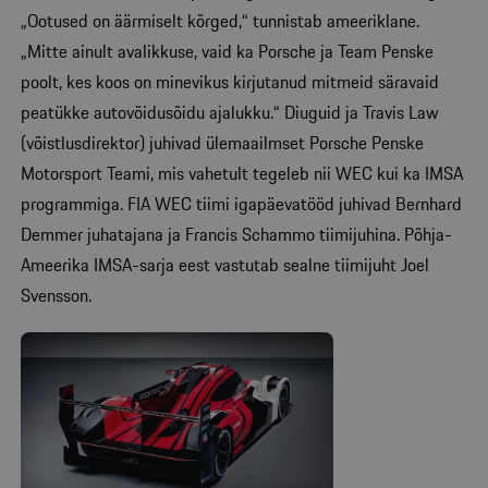
„Ootused on äärmiselt kõrged,“ tunnistab ameeriklane.
„Mitte ainult avalikkuse, vaid ka Porsche ja Team Penske
poolt, kes koos on minevikus kirjutanud mitmeid säravaid
peatükke autovõidusõidu ajalukku.“ Diuguid ja Travis Law
(võistlusdirektor) juhivad ülemaailmset Porsche Penske
Motorsport Teami, mis vahetult tegeleb nii WEC kui ka IMSA
programmiga. FIA WEC tiimi igapäevatööd juhivad Bernhard
Demmer juhatajana ja Francis Schammo tiimijuhina. Põhja-
Ameerika IMSA-sarja eest vastutab sealne tiimijuht Joel
Svensson.