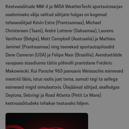
Kestvussõitude MM-il ja IMSA WeatherTechi sportautosarjas
osalemiseks välja valitud sõitjate hulgas on kogenud
tehasesõitjad Kévin Estre (Prantsusmaa), Michael
Christensen (Taani), André Lotterer (Saksamaa), Laurens
Vanthoor (Belgia), Matt Campbell (Austraalia) ja Mathieu
Jaminet (Prantsusmaa) ning teenekad sportautopiloodid
Dane Cameron (USA) ja Felipe Nasr (Brasiilia). Arendustööde
varajases staadiumis täitis põhirolli prantslane Frédéric
Makowiecki. Kui Porsche 963 jaanuaris Weissachis esimesed
meetrid läbis, istus roolis just tema, samuti tegi ta sellega
esimesed ringid simulaatoris. Ülejäänud sõitjad, sealhulgas
Daytona, Sebringi ja Road Atlanta (Petit Le Mans)
kestvussõitudeks tehakse teatavaks hiljem.