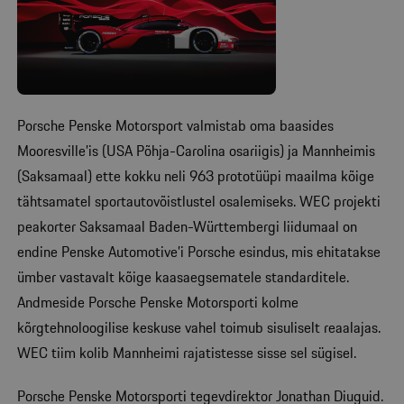
Porsche Penske Motorsport valmistab oma baasides
Mooresville’is (USA Põhja-Carolina osariigis) ja Mannheimis
(Saksamaal) ette kokku neli 963 prototüüpi maailma kõige
tähtsamatel sportautovõistlustel osalemiseks. WEC projekti
peakorter Saksamaal Baden-Württembergi liidumaal on
endine Penske Automotive’i Porsche esindus, mis ehitatakse
ümber vastavalt kõige kaasaegsematele standarditele.
Andmeside Porsche Penske Motorsporti kolme
kõrgtehnoloogilise keskuse vahel toimub sisuliselt reaalajas.
WEC tiim kolib Mannheimi rajatistesse sisse sel sügisel.
Porsche Penske Motorsporti tegevdirektor Jonathan Diuguid.