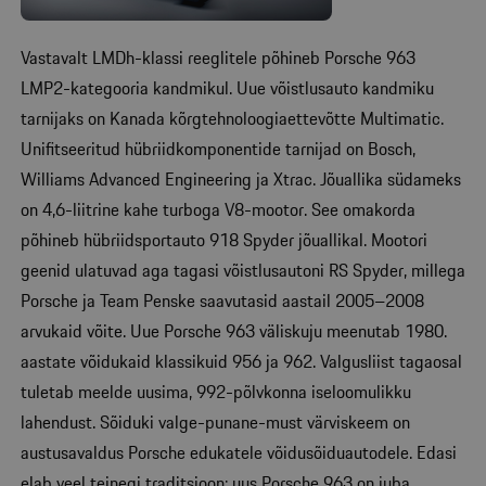
Vastavalt LMDh-klassi reeglitele põhineb Porsche 963
LMP2-kategooria kandmikul. Uue võistlusauto kandmiku
tarnijaks on Kanada kõrgtehnoloogiaettevõtte Multimatic.
Unifitseeritud hübriidkomponentide tarnijad on Bosch,
Williams Advanced Engineering ja Xtrac. Jõuallika südameks
on 4,6-liitrine kahe turboga V8-mootor. See omakorda
põhineb hübriidsportauto 918 Spyder jõuallikal. Mootori
geenid ulatuvad aga tagasi võistlusautoni RS Spyder, millega
Porsche ja Team Penske saavutasid aastail 2005–2008
arvukaid võite. Uue Porsche 963 väliskuju meenutab 1980.
aastate võidukaid klassikuid 956 ja 962. Valgusliist tagaosal
tuletab meelde uusima, 992-põlvkonna iseloomulikku
lahendust. Sõiduki valge-punane-must värviskeem on
austusavaldus Porsche edukatele võidusõiduautodele. Edasi
elab veel teinegi traditsioon: uus Porsche 963 on juba