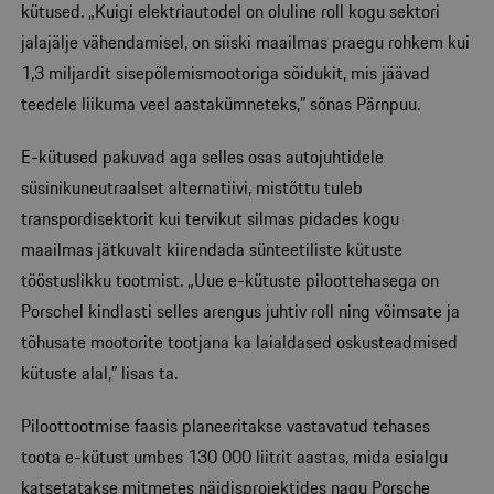
kütused. „Kuigi elektriautodel on oluline roll kogu sektori
jalajälje vähendamisel, on siiski maailmas praegu rohkem kui
1,3 miljardit sisepõlemismootoriga sõidukit, mis jäävad
teedele liikuma veel aastakümneteks,” sõnas Pärnpuu.
E-kütused pakuvad aga selles osas autojuhtidele
süsinikuneutraalset alternatiivi, mistõttu tuleb
transpordisektorit kui tervikut silmas pidades kogu
maailmas jätkuvalt kiirendada sünteetiliste kütuste
tööstuslikku tootmist. „Uue e-kütuste piloottehasega on
Porschel kindlasti selles arengus juhtiv roll ning võimsate ja
tõhusate mootorite tootjana ka laialdased oskusteadmised
kütuste alal,” lisas ta.
Piloottootmise faasis planeeritakse vastavatud tehases
toota e-kütust umbes 130 000 liitrit aastas, mida esialgu
katsetatakse mitmetes näidisprojektides nagu Porsche