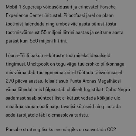
Mobil 1 Supercup võidusõidusari ja erinevatel Porsche
Experience Center üritustel. Pilootfaasi järel on plaan
tootmist laiendada ning umbes viie aasta pärast tõsta
tootmisvõimsust 55 miljoni liitrini aastas ja seitsme aasta
pärast kuni 550 miljoni liitrini.
Lõuna-Tšiili pakub e-kütuste tootmiseks ideaalseid
tingimusi. Üheltpoolt on tegu väga tuulerohke piirkonnaga,
mis võimaldab tuulegeneraatoritel töötada täisvõimsusel
270 päeva aastas. Teisalt asub Punta Arenas Magalhãesi
väina lähedal, mis hõlpsustab oluliselt logistikat. Cabo Negro
sadamast saab sünteetilist e-kütust vedada kõikjale üle
maailma samamoodi nagu tavalisi kütuseid ning jaotada
seda tarbijatele läbi olemasoleva taristu.
Porsche strateegiliseks eesmärgiks on saavutada CO2