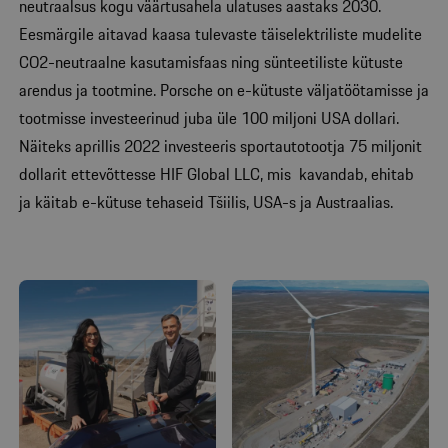
neutraalsus kogu väärtusahela ulatuses aastaks 2030.
Eesmärgile aitavad kaasa tulevaste täiselektriliste mudelite
CO2-neutraalne kasutamisfaas ning sünteetiliste kütuste
arendus ja tootmine. Porsche on e-kütuste väljatöötamisse ja
tootmisse investeerinud juba üle 100 miljoni USA dollari.
Näiteks aprillis 2022 investeeris sportautotootja 75 miljonit
dollarit ettevõttesse HIF Global LLC, mis kavandab, ehitab
ja käitab e-kütuse tehaseid Tšiilis, USA-s ja Austraalias.