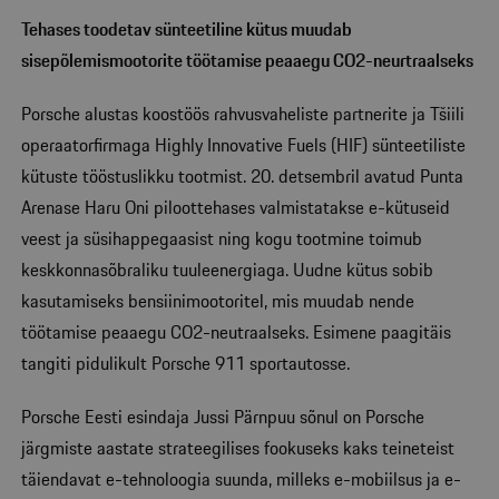
Tehases toodetav sünteetiline kütus muudab
sisepõlemismootorite töötamise peaaegu CO2-neurtraalseks
Porsche alustas koostöös rahvusvaheliste partnerite ja Tšiili
operaatorfirmaga Highly Innovative Fuels (HIF) sünteetiliste
kütuste tööstuslikku tootmist. 20. detsembril avatud Punta
Arenase Haru Oni piloottehases valmistatakse e-kütuseid
veest ja süsihappegaasist ning kogu tootmine toimub
keskkonnasõbraliku tuuleenergiaga. Uudne kütus sobib
kasutamiseks bensiinimootoritel, mis muudab nende
töötamise peaaegu CO2-neutraalseks. Esimene paagitäis
tangiti pidulikult Porsche 911 sportautosse.
Porsche Eesti esindaja Jussi Pärnpuu sõnul on Porsche
järgmiste aastate strateegilises fookuseks kaks teineteist
täiendavat e-tehnoloogia suunda, milleks e-mobiilsus ja e-