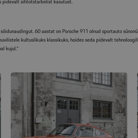
pidevalt sihtotstarbelist kasutust.
õidunaudingut. 60 aastat on Porsche 911 olnud sportauto sünonüü
listele kultuslikuks klassikuks, hoides seda pidevalt tehnoloogil
l kujul.“