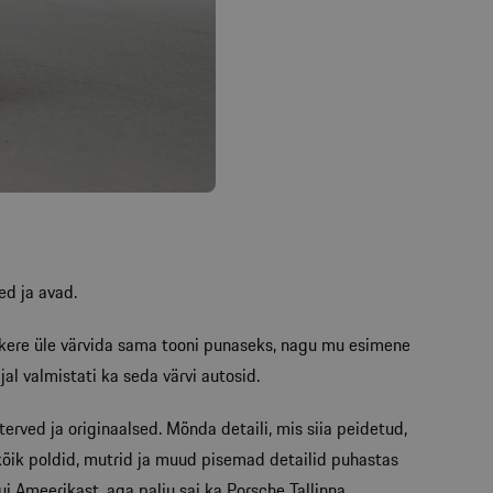
ed ja avad.
n kere üle värvida sama tooni punaseks, nagu mu esimene
jal valmistati ka seda värvi autosid.
erved ja originaalsed. Mõnda detaili, mis siia peidetud,
t kõik poldid, mutrid ja muud pisemad detailid puhastas
ui Ameerikast, aga palju sai ka Porsche Tallinna