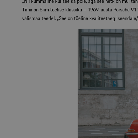
„Nii kummaline kui see ka pole, aga see hetk on mul tän
Täna on Siim tõelise klassiku – 1969. aasta Porsche 911T
välismaa teedel. „See on tõeline kvaliteetaeg iseendale,“