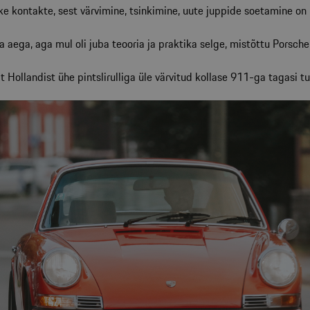
kke kontakte, sest värvimine, tsinkimine, uute juppide soetamine o
a aega, aga mul oli juba teooria ja praktika selge, mistõttu Porsch
 Hollandist ühe pintslirulliga üle värvitud kollase 911-ga tagasi tul