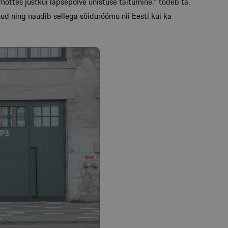
mõttes justkui lapsepõlve unistuse täitumine,“ tõdeb ta.
nud ning naudib sellega sõidurõõmu nii Eesti kui ka