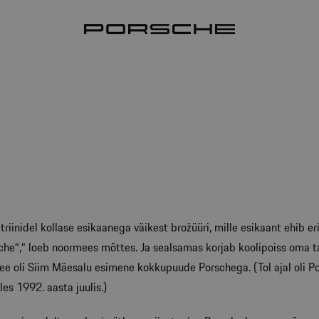
triinidel kollase esikaanega väikest brožüüri, mille esikaant ehib e
che“,“ loeb noormees mõttes. Ja sealsamas korjab koolipoiss oma 
ee oli Siim Mäesalu esimene kokkupuude Porschega. (Tol ajal oli Por
es 1992. aasta juulis.)