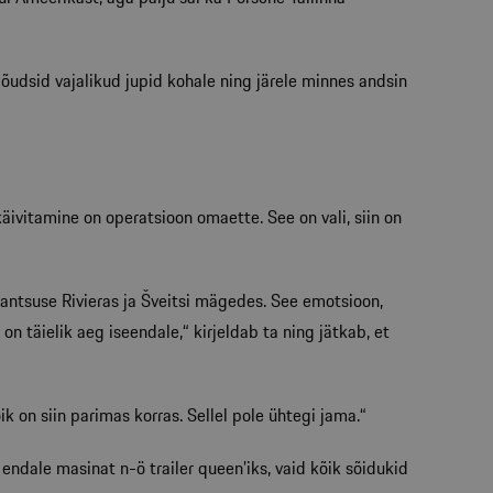
jõudsid vajalikud jupid kohale ning järele minnes andsin
äivitamine on operatsioon omaette. See on vali, siin on
rantsuse Rivieras ja Šveitsi mägedes. See emotsioon,
n täielik aeg iseendale,“ kirjeldab ta ning jätkab, et
k on siin parimas korras. Sellel pole ühtegi jama.“
 endale masinat n-ö trailer queen’iks, vaid kõik sõidukid