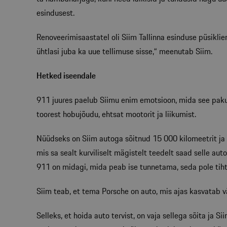
esindusest.
Renoveerimisaastatel oli Siim Tallinna esinduse püsiklie
ühtlasi juba ka uue tellimuse sisse,“ meenutab Siim.
Hetked iseendale
911 juures paelub Siimu enim emotsioon, mida see pakub.
toorest hobujõudu, ehtsat mootorit ja liikumist.
Nüüdseks on Siim autoga sõitnud 15 000 kilomeetrit ja s
mis sa sealt kurviliselt mägistelt teedelt saad selle aut
911 on midagi, mida peab ise tunnetama, seda pole tiht
Siim teab, et tema Porsche on auto, mis ajas kasvatab vä
Selleks, et hoida auto tervist, on vaja sellega sõita ja 