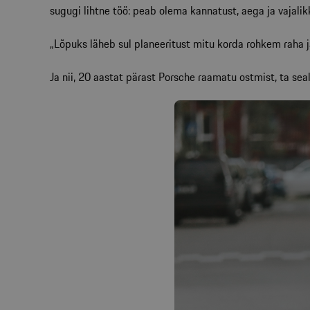
sugugi lihtne töö: peab olema kannatust, aega ja vajali
„Lõpuks läheb sul planeeritust mitu korda rohkem raha j
Ja nii, 20 aastat pärast Porsche raamatu ostmist, ta sealt