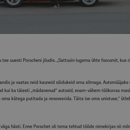
ee uuesti Porscheni jõudis. „Sattusin lugema ühte foorumit, kus rä
llandis ja vaatas neid kauneid sõidukeid oma silmaga. Automüüjaks 
tud kui ka täiesti „mädanenud“ autosid, enam-vähem töökorras masinai
 oma kätega putitada ja renoveerida. Täita ise oma unistuse,“ ütleb
väga hästi. Enne Porschet oli tema tehtud tööde nimekirjas nii mõ