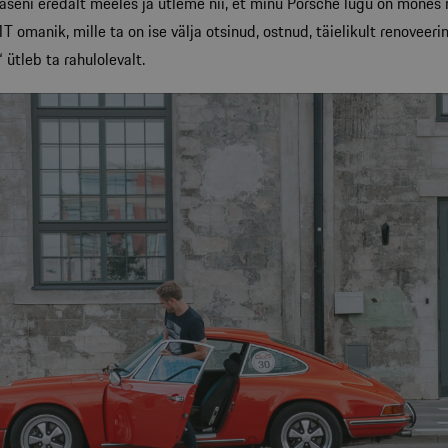
aseni eredalt meeles ja ütleme nii, et minu Porsche lugu on mõnes 
 omanik, mille ta on ise välja otsinud, ostnud, täielikult renoveeri
 ütleb ta rahulolevalt.