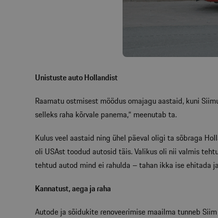
Unistuste auto Hollandist
Raamatu ostmisest möödus omajagu aastaid, kuni Siimu t
selleks raha kõrvale panema,“ meenutab ta.
Kulus veel aastaid ning ühel päeval oligi ta sõbraga Ho
oli USAst toodud autosid täis. Valikus oli nii valmis teh
tehtud autod mind ei rahulda – tahan ikka ise ehitada ja
Kannatust, aega ja raha
Autode ja sõidukite renoveerimise maailma tunneb Siim 