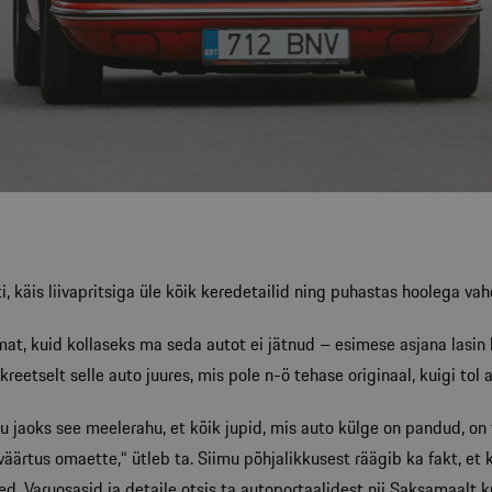
, käis liivapritsiga üle kõik keredetailid ning puhastas hoolega vah
amat, kuid kollaseks ma seda autot ei jätnud – esimese asjana lasi
eetselt selle auto juures, mis pole n-ö tehase originaal, kuigi tol a
jaoks see meelerahu, et kõik jupid, mis auto külge on pandud, on t
väärtus omaette,“ ütleb ta. Siimu põhjalikkusest räägib ka fakt, e
d. Varuosasid ja detaile otsis ta autoportaalidest nii Saksamaalt k