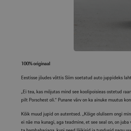
100% originaal
Eestisse jõudes võttis Siim soetatud auto juppideks lahti
„Ei tea, kas mõjutas mind see koolipoisieas ostetud ra
pilt Porschest oli.“ Punane värv on ka ainuke muutus konkr
Kõik muud jupid on autentsed. „Kõige olulisem ongi minu 
ei näe ma kunagi, aga teadmine, et see seal on, on juba 
ta hambaharjaga, kuni need läikisid ja tundusid nagu uue