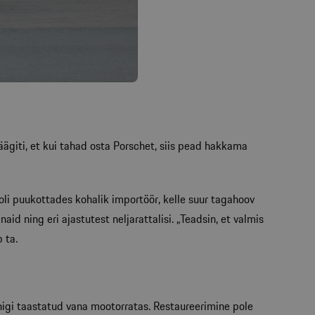
ägiti, et kui tahad osta Porschet, siis pead hakkama
oli puukottades kohalik importöör, kelle suur tagahoov
d ning eri ajastutest neljarattalisi. „Teadsin, et valmis
 ta.
nigi taastatud vana mootorratas. Restaureerimine pole