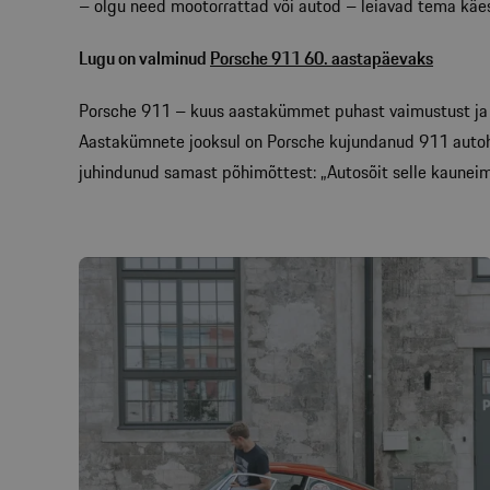
– olgu need mootorrattad või autod – leiavad tema käes 
Lugu on valminud
Porsche 911 60. aastapäevaks
Porsche 911 – kuus aastakümmet puhast vaimustust ja s
Aastakümnete jooksul on Porsche kujundanud 911 autohuvi
juhindunud samast põhimõttest: „Autosõit selle kauneima