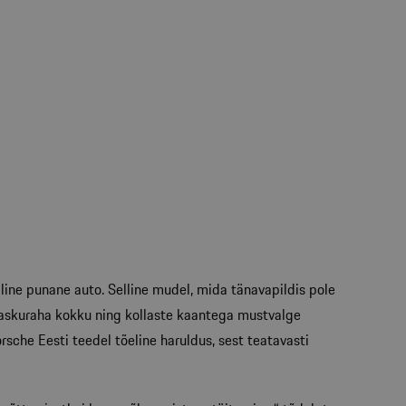
riline punane auto. Selline mudel, mida tänavapildis pole
taskuraha kokku ning kollaste kaantega mustvalge
sche Eesti teedel tõeline haruldus, sest teatavasti