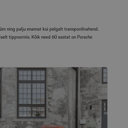
m ning palju enamat kui pelgalt transpordivahend.
iselt tippvormis. Kõik need 60 aastat on Porsche