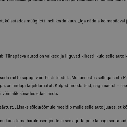
nt, külastades müügiletti neli korda kuus. „Iga nädala kolmapäeval 
 Tänapäeva autod on vaiksed ja liiguvad kiiresti, kuid selle auto k
eda mitte sugugi vaid Eesti teedel. „Mul õnnestus sellega sõita P
oga, on midagi kirjeldamatut. Kulged mööda teid, nägu naerul – see o
i võimalik sõnades edasi anda.
ärtust. „Lisaks sõidurõõmule meeldib mulle selle auto juures, et kõi
Siimu käes tema haruldused jõude ei seisagi. Ta pole kunagi soetanud