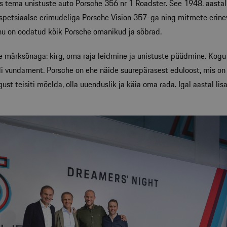
mis tema unistuste auto Porsche 356 nr 1 Roadster. See 1948. aasta
e spetsiaalse erimudeliga Porsche Vision 357-ga ning mitmete eri
uhu on oodatud kõik Porsche omanikud ja sõbrad.
märksõnaga: kirg, oma raja leidmine ja unistuste püüdmine. Kogu 
i vundament. Porsche on ehe näide suurepärasest eduloost, mis on 
ust teisiti mõelda, olla uuenduslik ja käia oma rada. Igal aastal lisa