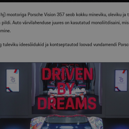
) mootoriga Porsche Vision 357 seob kokku mineviku, oleviku ja 
a pildi. Auto värvilahenduse juures on kasutatud monoliitdisaini, mi
umine.
g tuleviku ideesõidukid ja kontseptautod loovad vundamendi Porsch