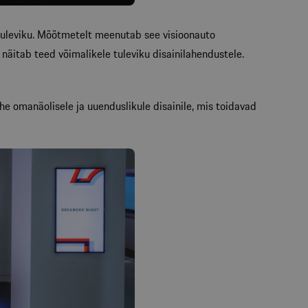
tuleviku. Mõõtmetelt meenutab see visioonauto
s näitab teed võimalikele tuleviku disainilahendustele.
e omanäolisele ja uuenduslikule disainile, mis toidavad