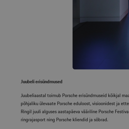
Juubeli erisündmused
Juubeliaastal toimub Porsche erisündmuseid kõikjal maail
põhjaliku ülevaate Porsche eduloost, visioonidest ja ett
Ringil juuli alguses aastapäeva vääriline Porsche Fest
ringrajasport ning Porsche kliendid ja sõbrad.