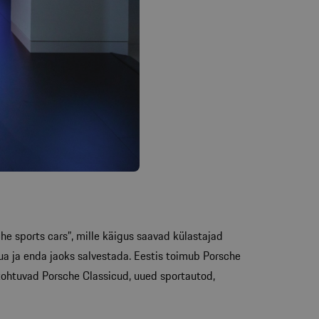
he sports cars”, mille käigus saavad külastajad
uua ja enda jaoks salvestada. Eestis toimub Porsche
kohtuvad Porsche Classicud, uued sportautod,