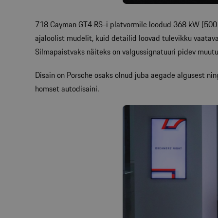
718 Cayman GT4 RS-i platvormile loodud 368 kW (500 hj
ajaloolist mudelit, kuid detailid loovad tulevikku vaatav
Silmapaistvaks näiteks on valgussignatuuri pidev muut
Disain on Porsche osaks olnud juba aegade algusest nin
homset autodisaini.