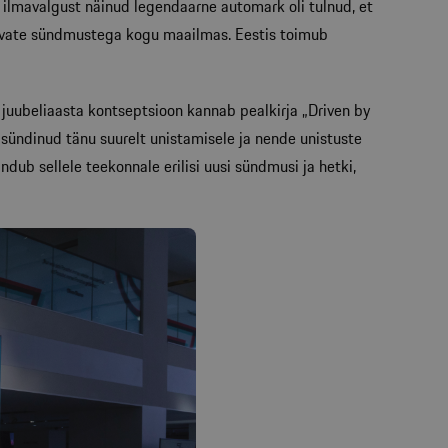
l ilmavalgust näinud legendaarne automark oli tulnud, et
nevate sündmustega kogu maailmas. Eestis toimub
juubeliaasta kontseptsioon kannab pealkirja „Driven by
sündinud tänu suurelt unistamisele ja nende unistuste
ndub sellele teekonnale erilisi uusi sündmusi ja hetki,