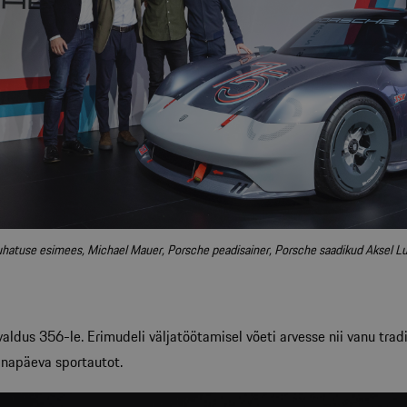
uhatuse esimees, Michael Mauer, Porsche peadisainer, Porsche saadikud Aksel Lu
ldus 356-le. Erimudeli väljatöötamisel võeti arvesse nii vanu trad
änapäeva sportautot.