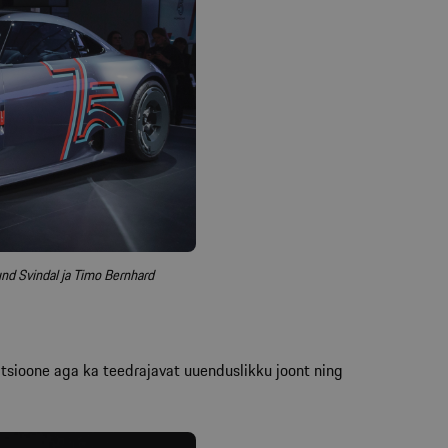
nd Svindal ja Timo Bernhard
itsioone aga ka teedrajavat uuenduslikku joont ning