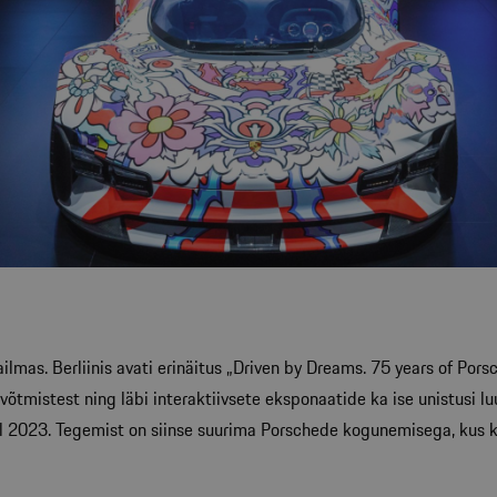
mas. Berliinis avati erinäitus „Driven by Dreams. 75 years of Porsc
evõtmistest ning läbi interaktiivsete eksponaatide ka ise unistusi l
ival 2023. Tegemist on siinse suurima Porschede kogunemisega, kus 