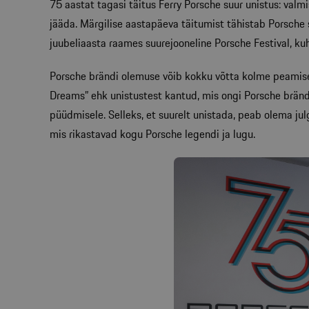
75 aastat tagasi täitus Ferry Porsche suur unistus: val
jääda. Märgilise aastapäeva täitumist tähistab Porsch
juubeliaasta raames suurejooneline Porsche Festival, k
Porsche brändi olemuse võib kokku võtta kolme peamise 
Dreams” ehk unistustest kantud, mis ongi Porsche bränd
püüdmisele. Selleks, et suurelt unistada, peab olema julg
mis rikastavad kogu Porsche legendi ja lugu.